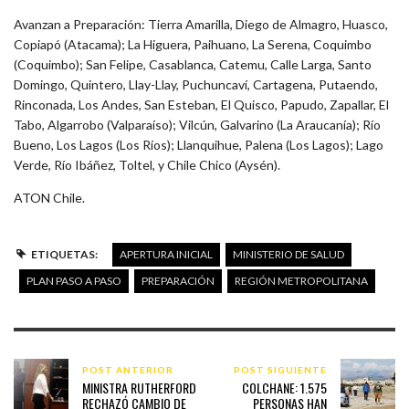
Avanzan a Preparación: Tierra Amarilla, Diego de Almagro, Huasco,
Copiapó (Atacama); La Higuera, Paihuano, La Serena, Coquimbo
(Coquimbo); San Felipe, Casablanca, Catemu, Calle Larga, Santo
Domingo, Quintero, Llay-Llay, Puchuncaví, Cartagena, Putaendo,
Rinconada, Los Andes, San Esteban, El Quisco, Papudo, Zapallar, El
Tabo, Algarrobo (Valparaíso); Vilcún, Galvarino (La Araucanía); Río
Bueno, Los Lagos (Los Ríos); Llanquihue, Palena (Los Lagos); Lago
Verde, Río Ibáñez, Toltel, y Chile Chico (Aysén).
ATON Chile.
ETIQUETAS:
APERTURA INICIAL
MINISTERIO DE SALUD
PLAN PASO A PASO
PREPARACIÓN
REGIÓN METROPOLITANA
POST ANTERIOR
POST SIGUIENTE
MINISTRA RUTHERFORD
COLCHANE: 1.575
RECHAZÓ CAMBIO DE
PERSONAS HAN