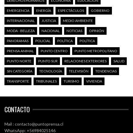
DERECHOS HUMANOS
ECONOMÍA
EDUCACIÓN
EMERGENCIA
ENERGÍA
ESPECTÁCULOS
GOBIERNO
INTERNACIONAL
JUSTICIA
MEDIO AMBIENTE
MODA - BELLEZA
NACIONAL
NOTICIAS
OPINIÓN
PANORAMAS
POLICIAL
POLÍTICA
POLÍTICA
PRENSA ANIMAL
PUNTO CENTRO
PUNTO METROPOLITANO
PUNTO NORTE
PUNTO SUR
RELACIONES EXTERIORES
SALUD
SIN CATEGORÍA
TECNOLOGÍA
TELEVISIÓN
TENDENCIAS
TRANSPORTE
TRIBUNALES
TURISMO
VIVIENDA
CONTACTO
Mail : contacto@puntoprensa.cl
WhatsApp: +56984025146