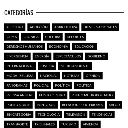
CATEGORÍAS
#FICHERO
ADOPCIÓN
AGRICULTURA
BIENES NACIONALES
CLIMA
CRÓNICA
CULTURA
DEPORTES
DERECHOS HUMANOS
ECONOMÍA
EDUCACIÓN
EMERGENCIA
ENERGÍA
ESPECTÁCULOS
GOBIERNO
INTERNACIONAL
JUSTICIA
MEDIO AMBIENTE
MODA - BELLEZA
NACIONAL
NOTICIAS
OPINIÓN
PANORAMAS
POLICIAL
POLÍTICA
POLÍTICA
PRENSA ANIMAL
PUNTO CENTRO
PUNTO METROPOLITANO
PUNTO NORTE
PUNTO SUR
RELACIONES EXTERIORES
SALUD
SIN CATEGORÍA
TECNOLOGÍA
TELEVISIÓN
TENDENCIAS
TRANSPORTE
TRIBUNALES
TURISMO
VIVIENDA