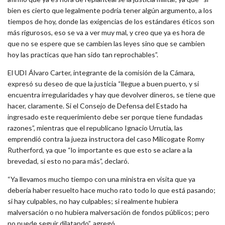
bien es cierto que legalmente podría tener algún argumento, a los
tiempos de hoy, donde las exigencias de los estándares éticos son
más rigurosos, eso se va a ver muy mal, y creo que ya es hora de
que no se espere que se cambien las leyes sino que se cambien
hoy las practicas que han sido tan reprochables”.
El UDI Álvaro Carter, integrante de la comisión de la Cámara,
expresó su deseo de que la justicia “llegue a buen puerto, y si
encuentra irregularidades y hay que devolver dineros, se tiene que
hacer, claramente. Si el Consejo de Defensa del Estado ha
ingresado este requerimiento debe ser porque tiene fundadas
razones”, mientras que el republicano Ignacio Urrutia, las
emprendió contra la jueza instructora del caso Milicogate Romy
Rutherford, ya que “lo importante es que esto se aclare a la
brevedad, si esto no para más”, declaró.
“Ya llevamos mucho tiempo con una ministra en visita que ya
debería haber resuelto hace mucho rato todo lo que está pasando;
si hay culpables, no hay culpables; si realmente hubiera
malversación o no hubiera malversación de fondos públicos; pero
no puede seguir dilatando”, agregó.