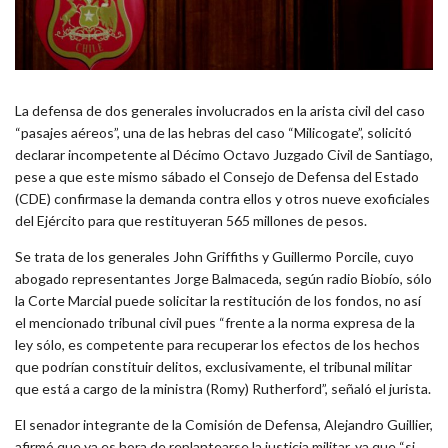
La defensa de dos generales involucrados en la arista civil del caso
“pasajes aéreos”, una de las hebras del caso “Milicogate”, solicitó
declarar incompetente al Décimo Octavo Juzgado Civil de Santiago,
pese a que este mismo sábado el Consejo de Defensa del Estado
(CDE) confirmase la demanda contra ellos y otros nueve exoficiales
del Ejército para que restituyeran 565 millones de pesos.
Se trata de los generales John Griffiths y Guillermo Porcile, cuyo
abogado representantes Jorge Balmaceda, según radio Biobío, sólo
la Corte Marcial puede solicitar la restitución de los fondos, no así
el mencionado tribunal civil pues “frente a la norma expresa de la
ley sólo, es competente para recuperar los efectos de los hechos
que podrían constituir delitos, exclusivamente, el tribunal militar
que está a cargo de la ministra (Romy) Rutherford”, señaló el jurista.
El senador integrante de la Comisión de Defensa, Alejandro Guillier,
afirmó que ya es hora de replantearse la justicia militar, ya que “si