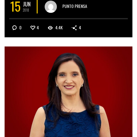
15
JUN
PUNTO PRENSA
2018
0
4
4.4K
4