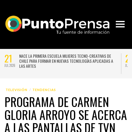
21
2
NACE LA PRIMERA ESCUELA MUJERES TECNO-CREATIVAS DE
CHILE PARA FORMAR EN NUEVAS TECNOLOGÍAS APLICADAS A
LAS ARTES
JUL 2026
JUL 
14
0
DE PAINE A CERRO NAVIA: SANTIAGO EN 100 PALABRAS REVELÓ
A LOS GANADORES DE SUS 25 AÑOS EN HISTÓRICA PREMIACIÓN
EN EL TEATRO MUNICIPAL
JUL 2026
JUL 
TELEVISIÓN
TENDENCIAS
PROGRAMA DE CARMEN
GLORIA ARROYO SE ACERCA
A LAS PANTALLAS DE TVN