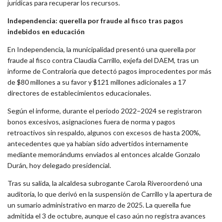
jurídicas para recuperar los recursos.
Independencia: querella por fraude al fisco tras pagos
indebidos en educación
En
Independencia
, la municipalidad presentó una
querella por
fraude al fisco
contra
Claudia Carrillo
, exjefa del DAEM, tras un
informe de Contraloría que detectó
pagos improcedentes por más
de $80 millones
a su favor y
$121 millones adicionales
a 17
directores de establecimientos educacionales.
Según el informe, durante el periodo 2022–2024 se registraron
bonos excesivos, asignaciones fuera de norma y pagos
retroactivos sin respaldo
, algunos con
excesos de hasta 200%
,
antecedentes que ya habían sido advertidos internamente
mediante memorándums enviados al entonces alcalde
Gonzalo
Durán
, hoy delegado presidencial.
Tras su salida, la alcaldesa subrogante
Carola Rivero
ordenó una
auditoría, lo que derivó en la suspensión de Carrillo y la apertura de
un sumario administrativo en marzo de 2025. La querella fue
admitida el
3 de octubre
, aunque el caso aún no registra avances