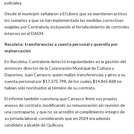
judiciales.
Desde el municipio señalaron a
El Líbero
que se mantienen activos
los sumarios y que se han implementado las medidas correctivas
exigidas por Contraloría, incluyendo el fortalecimiento de controles
internos en el DAEM.
Recoleta: transferencias a cuenta personal y querella por
malversación
En
Recoleta
, Contraloría detectó irregularidades en la gestión del
entonces director de la
Corporación Municipal de Cultura y
Deportes
,
Juan Carrasco
, quien realizó
transferencias y giros a su
cuenta personal
por
$17.375.798
, de los cuales
$14.865.868 no
habían sido restituidos
al término de su contrato.
El informe también cuestiona que Carrasco
firmó sus propios
anexos de contrato
, modificando su remuneración sin revisión de
una contraparte, y que
no se acreditó el cumplimiento íntegro de
su jornada laboral
, considerando que en 2024 era además
candidato a alcalde de Quilicura.