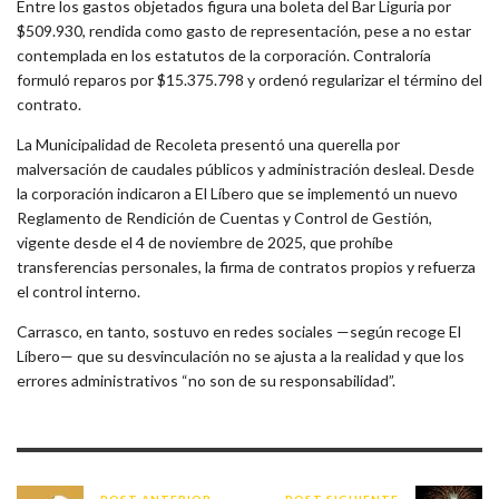
Entre los gastos objetados figura una
boleta del Bar Liguria por
$509.930
, rendida como gasto de representación, pese a no estar
contemplada en los estatutos de la corporación. Contraloría
formuló reparos por
$15.375.798
y ordenó regularizar el término del
contrato.
La Municipalidad de Recoleta presentó una
querella por
malversación de caudales públicos y administración desleal
. Desde
la corporación indicaron a
El Líbero
que se implementó un
nuevo
Reglamento de Rendición de Cuentas y Control de Gestión
,
vigente desde el
4 de noviembre de 2025
, que prohíbe
transferencias personales, la firma de contratos propios y refuerza
el control interno.
Carrasco, en tanto, sostuvo en redes sociales —según recoge
El
Líbero
— que su desvinculación no se ajusta a la realidad y que los
errores administrativos “
no son de su responsabilidad
”.
POST ANTERIOR
POST SIGUIENTE