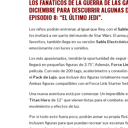
LOS FANÁTICOS DE LA GUERRA DE LAS 
DICIEMBRE PARA DESCUBRIR ALGUNAS D
EPISODIO 8: “EL ÚLTIMO JEDI”.
Los niños podrán entrenar, al igual que Rey, con el
Sable
los invitará a ser parte del mundo de Star Wars. El arma 
favoritos, también llega en su versión
Sable Electrónic
emocionante con luces y sonidos.
Los más apasionados, tendrán la oportunidad de seguir
llegará en pequeñas figuras de 3.75’’. Además,
Force Li
película. Con más de 200 tags, acelerómetro y conexión I
el
Pack de Lujo
, que incluye dos figuras totalmente nue
Ambas figuras compatibles con el Force Link Starter Set
Una nueva aventura está por comenzar. Un imperdible en 
Titan Hero
de 12’’ que vienen listas para el combate, 
movimiento y efectos de luz.
Por si todo esto fuera poco, podrán armar su propia flota
incluyen figuras para que puedan recrear sus escenas f