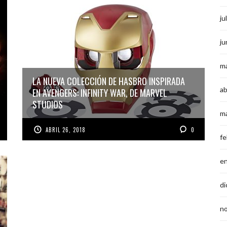
ju
ju
m
LA NUEVA COLECCIÓN DE HASBRO INSPIRADA
ab
EN AVENGERS: INFINITY WAR, DE MARVEL
STUDIOS
m
ABRIL 26, 2018
0
fe
e
di
n