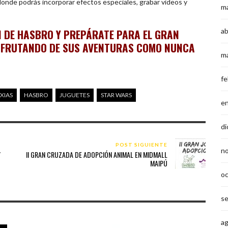
 donde podrás incorporar efectos especiales, grabar videos y
m
 DE HASBRO Y PREPÁRATE PARA EL GRAN
ab
ISFRUTANDO DE SUS AVENTURAS COMO NUNCA
m
fe
XIAS
HASBRO
JUGUETES
STAR WARS
e
di
POST SIGUIENTE
n
Y
II GRAN CRUZADA DE ADOPCIÓN ANIMAL EN MIDMALL
MAIPÚ
o
s
a