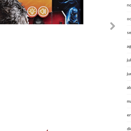
n
o
s
a
ju
ju
ab
m
e
di