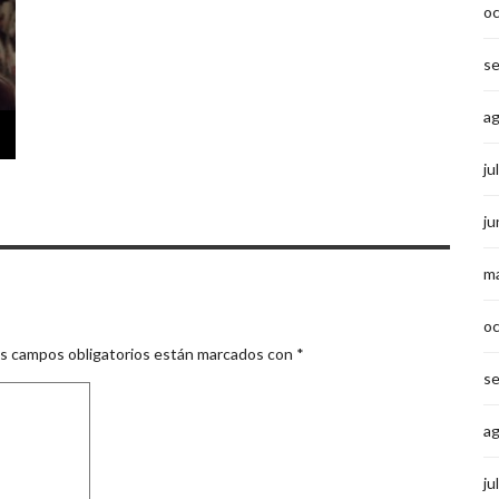
o
s
a
ju
ju
m
o
s campos obligatorios están marcados con
*
s
a
ju