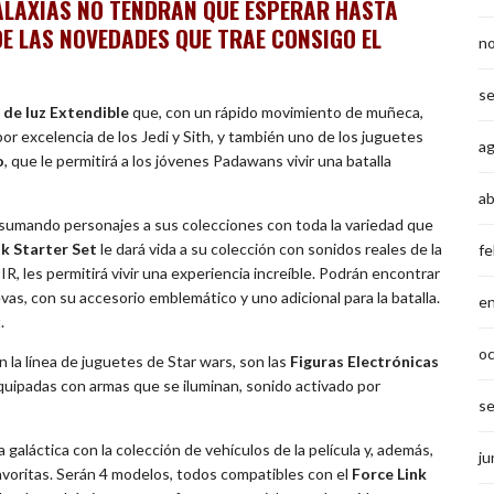
GALAXIAS NO TENDRÁN QUE ESPERAR HASTA
E LAS NOVEDADES QUE TRAE CONSIGO EL
n
s
 de luz Extendible
que, con un rápido movimiento de muñeca,
por excelencia de los Jedi y Sith, y también uno de los juguetes
a
o
, que le permitirá a los jóvenes Padawans vivir una batalla
ab
 sumando personajes a sus colecciones con toda la variedad que
nk
Starter Set
le dará vida a su colección con sonidos reales de la
fe
R, les permitirá vivir una experiencia increíble. Podrán encontrar
vas, con su accesorio emblemático y uno adicional para la batalla.
e
.
o
la línea de juguetes de Star wars, son las
Figuras Electrónicas
equipadas con armas que se iluminan, sonido activado por
s
 galáctica con la colección de vehículos de la película y, además,
ju
avoritas. Serán 4 modelos, todos compatibles con el
Force Link