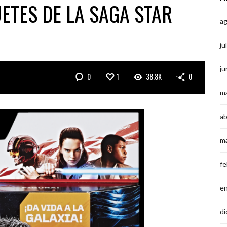
ETES DE LA SAGA STAR
a
ju
ju
0
1
38.8K
0
m
ab
m
fe
e
di