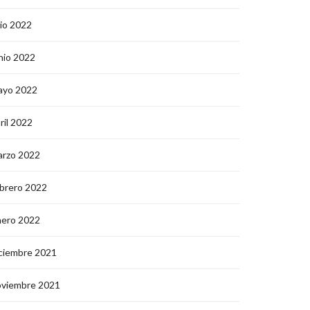
lio 2022
nio 2022
ayo 2022
ril 2022
arzo 2022
brero 2022
nero 2022
ciembre 2021
oviembre 2021