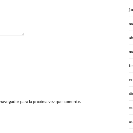
ju
m
ab
m
fe
e
di
 navegador para la próxima vez que comente.
n
o