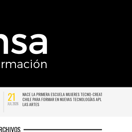
21
NACE LA PRIMERA ESCUELA MUJERES TECNO-CREATIVAS DE
CHILE PARA FORMAR EN NUEVAS TECNOLOGÍAS APLICADAS A
LAS ARTES
JUL 2026
JU
RCHIVOS