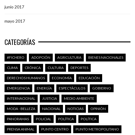
junio 2017
mayo 2017
CATEGORÍAS
#FICHERO
ADOPCIÓN
AGRICULTURA
BIENES NACIONALES
CLIMA
CRÓNICA
CULTURA
DEPORTES
DERECHOS HUMANOS
ECONOMÍA
EDUCACIÓN
EMERGENCIA
ENERGÍA
ESPECTÁCULOS
GOBIERNO
INTERNACIONAL
JUSTICIA
MEDIO AMBIENTE
MODA - BELLEZA
NACIONAL
NOTICIAS
OPINIÓN
PANORAMAS
POLICIAL
POLÍTICA
POLÍTICA
PRENSA ANIMAL
PUNTO CENTRO
PUNTO METROPOLITANO