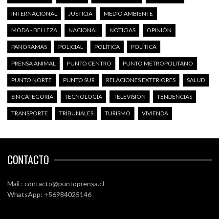
INTERNACIONAL
JUSTICIA
MEDIO AMBIENTE
MODA - BELLEZA
NACIONAL
NOTICIAS
OPINIÓN
PANORAMAS
POLICIAL
POLÍTICA
POLÍTICA
PRENSA ANIMAL
PUNTO CENTRO
PUNTO METROPOLITANO
PUNTO NORTE
PUNTO SUR
RELACIONES EXTERIORES
SALUD
SIN CATEGORÍA
TECNOLOGÍA
TELEVISIÓN
TENDENCIAS
TRANSPORTE
TRIBUNALES
TURISMO
VIVIENDA
CONTACTO
Mail : contacto@puntoprensa.cl
WhatsApp: +56984025146