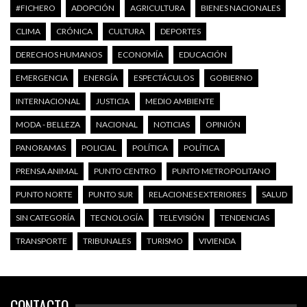
#FICHERO
ADOPCIÓN
AGRICULTURA
BIENES NACIONALES
CLIMA
CRÓNICA
CULTURA
DEPORTES
DERECHOS HUMANOS
ECONOMÍA
EDUCACIÓN
EMERGENCIA
ENERGÍA
ESPECTÁCULOS
GOBIERNO
INTERNACIONAL
JUSTICIA
MEDIO AMBIENTE
MODA - BELLEZA
NACIONAL
NOTICIAS
OPINIÓN
PANORAMAS
POLICIAL
POLÍTICA
POLÍTICA
PRENSA ANIMAL
PUNTO CENTRO
PUNTO METROPOLITANO
PUNTO NORTE
PUNTO SUR
RELACIONES EXTERIORES
SALUD
SIN CATEGORÍA
TECNOLOGÍA
TELEVISIÓN
TENDENCIAS
TRANSPORTE
TRIBUNALES
TURISMO
VIVIENDA
CONTACTO