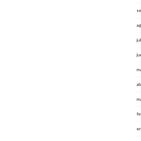
s
a
ju
ju
m
ab
m
fe
e