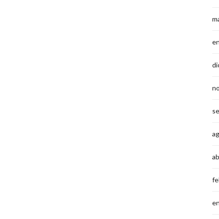
m
e
di
n
s
a
ab
fe
e