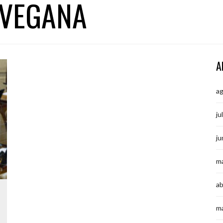
 VEGANA
A
a
ju
ju
m
ab
m