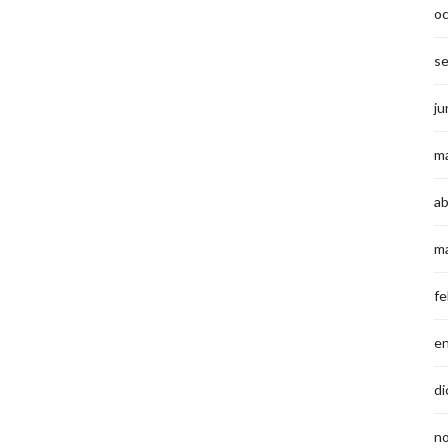
o
s
ju
m
ab
m
fe
e
di
n