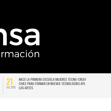
21
NACE LA PRIMERA ESCUELA MUJERES TECNO-CREATIVAS DE
CHILE PARA FORMAR EN NUEVAS TECNOLOGÍAS APLICADAS A
LAS ARTES
JUL 2026
JU