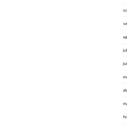
o
s
a
ju
ju
m
ab
m
fe