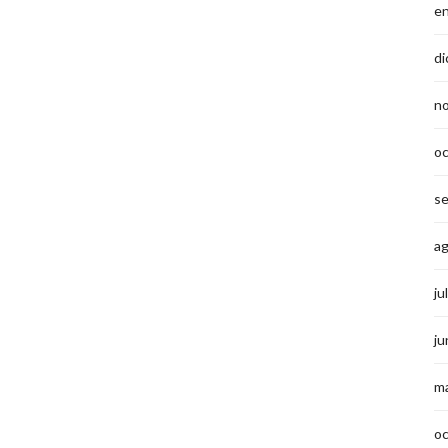
e
di
n
o
s
a
ju
ju
m
o