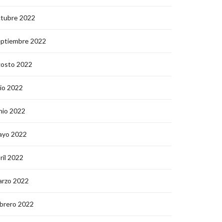
ctubre 2022
eptiembre 2022
gosto 2022
lio 2022
nio 2022
ayo 2022
ril 2022
arzo 2022
brero 2022