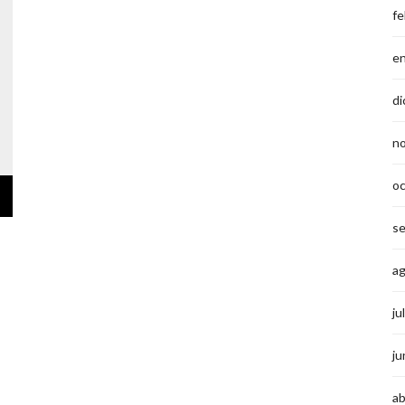
fe
e
di
n
o
s
a
ju
ju
ab