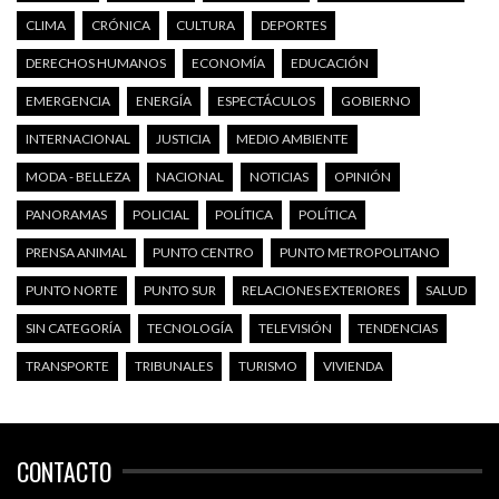
CLIMA
CRÓNICA
CULTURA
DEPORTES
DERECHOS HUMANOS
ECONOMÍA
EDUCACIÓN
EMERGENCIA
ENERGÍA
ESPECTÁCULOS
GOBIERNO
INTERNACIONAL
JUSTICIA
MEDIO AMBIENTE
MODA - BELLEZA
NACIONAL
NOTICIAS
OPINIÓN
PANORAMAS
POLICIAL
POLÍTICA
POLÍTICA
PRENSA ANIMAL
PUNTO CENTRO
PUNTO METROPOLITANO
PUNTO NORTE
PUNTO SUR
RELACIONES EXTERIORES
SALUD
SIN CATEGORÍA
TECNOLOGÍA
TELEVISIÓN
TENDENCIAS
TRANSPORTE
TRIBUNALES
TURISMO
VIVIENDA
CONTACTO