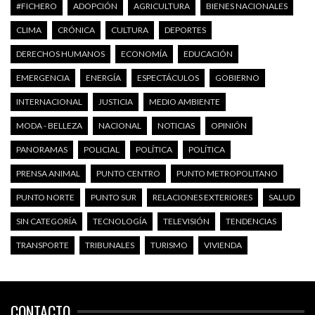
#FICHERO
ADOPCIÓN
AGRICULTURA
BIENES NACIONALES
CLIMA
CRÓNICA
CULTURA
DEPORTES
DERECHOS HUMANOS
ECONOMÍA
EDUCACIÓN
EMERGENCIA
ENERGÍA
ESPECTÁCULOS
GOBIERNO
INTERNACIONAL
JUSTICIA
MEDIO AMBIENTE
MODA - BELLEZA
NACIONAL
NOTICIAS
OPINIÓN
PANORAMAS
POLICIAL
POLÍTICA
POLÍTICA
PRENSA ANIMAL
PUNTO CENTRO
PUNTO METROPOLITANO
PUNTO NORTE
PUNTO SUR
RELACIONES EXTERIORES
SALUD
SIN CATEGORÍA
TECNOLOGÍA
TELEVISIÓN
TENDENCIAS
TRANSPORTE
TRIBUNALES
TURISMO
VIVIENDA
CONTACTO