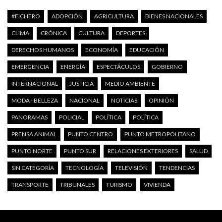
#FICHERO
ADOPCIÓN
AGRICULTURA
BIENES NACIONALES
CLIMA
CRÓNICA
CULTURA
DEPORTES
DERECHOS HUMANOS
ECONOMÍA
EDUCACIÓN
EMERGENCIA
ENERGÍA
ESPECTÁCULOS
GOBIERNO
INTERNACIONAL
JUSTICIA
MEDIO AMBIENTE
MODA - BELLEZA
NACIONAL
NOTICIAS
OPINIÓN
PANORAMAS
POLICIAL
POLÍTICA
POLÍTICA
PRENSA ANIMAL
PUNTO CENTRO
PUNTO METROPOLITANO
PUNTO NORTE
PUNTO SUR
RELACIONES EXTERIORES
SALUD
SIN CATEGORÍA
TECNOLOGÍA
TELEVISIÓN
TENDENCIAS
TRANSPORTE
TRIBUNALES
TURISMO
VIVIENDA