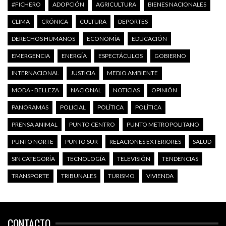
#FICHERO
ADOPCIÓN
AGRICULTURA
BIENES NACIONALES
CLIMA
CRÓNICA
CULTURA
DEPORTES
DERECHOS HUMANOS
ECONOMÍA
EDUCACIÓN
EMERGENCIA
ENERGÍA
ESPECTÁCULOS
GOBIERNO
INTERNACIONAL
JUSTICIA
MEDIO AMBIENTE
MODA - BELLEZA
NACIONAL
NOTICIAS
OPINIÓN
PANORAMAS
POLICIAL
POLÍTICA
POLÍTICA
PRENSA ANIMAL
PUNTO CENTRO
PUNTO METROPOLITANO
PUNTO NORTE
PUNTO SUR
RELACIONES EXTERIORES
SALUD
SIN CATEGORÍA
TECNOLOGÍA
TELEVISIÓN
TENDENCIAS
TRANSPORTE
TRIBUNALES
TURISMO
VIVIENDA
CONTACTO