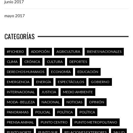
junio 2017
mayo 2017
CATEGORÍAS
#FICHERO
ADOPCIÓN
AGRICULTURA
BIENES NACIONALES
CLIMA
CRÓNICA
CULTURA
DEPORTES
DERECHOS HUMANOS
ECONOMÍA
EDUCACIÓN
EMERGENCIA
ENERGÍA
ESPECTÁCULOS
GOBIERNO
INTERNACIONAL
JUSTICIA
MEDIO AMBIENTE
MODA - BELLEZA
NACIONAL
NOTICIAS
OPINIÓN
PANORAMAS
POLICIAL
POLÍTICA
POLÍTICA
PRENSA ANIMAL
PUNTO CENTRO
PUNTO METROPOLITANO
PUNTO NORTE
PUNTO SUR
RELACIONES EXTERIORES
SALUD