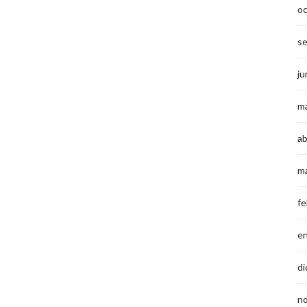
o
s
ju
m
ab
m
fe
e
di
n