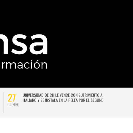
27
UNIVERSIDAD DE CHILE VENCE CON SUFRIMIENTO A AUDAX
ITALIANO Y SE INSTALA EN LA PELEA POR EL SEGUNDO LUGAR
JUL 2026
JU