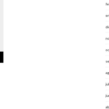
fe
e
di
n
o
s
a
ju
ju
ab