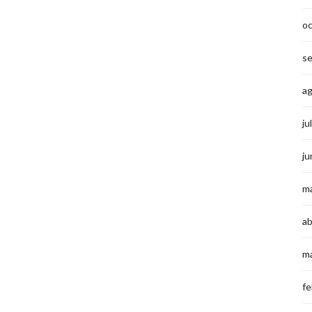
o
s
a
ju
ju
m
ab
m
fe