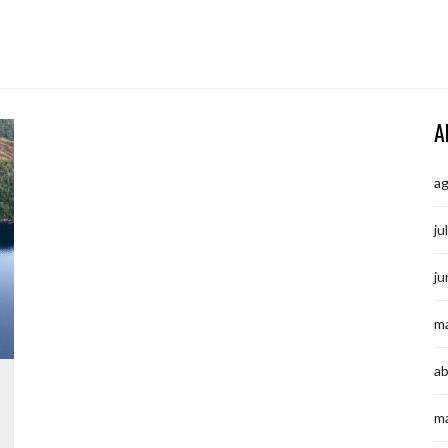
D
A
a
ju
ju
m
ab
m