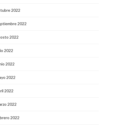
ctubre 2022
eptiembre 2022
gosto 2022
lio 2022
nio 2022
ayo 2022
ril 2022
arzo 2022
brero 2022