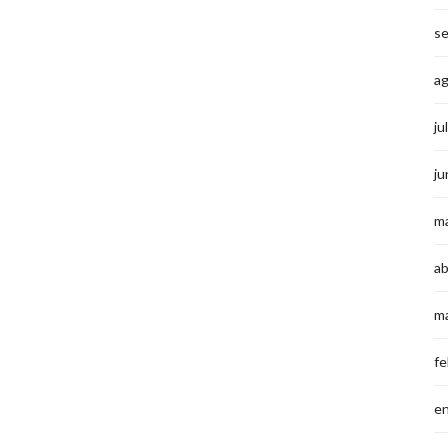
s
a
ju
ju
m
ab
m
fe
e