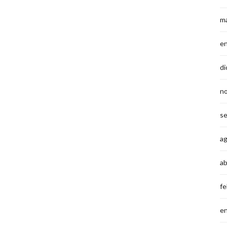
m
e
di
n
s
a
ab
fe
e