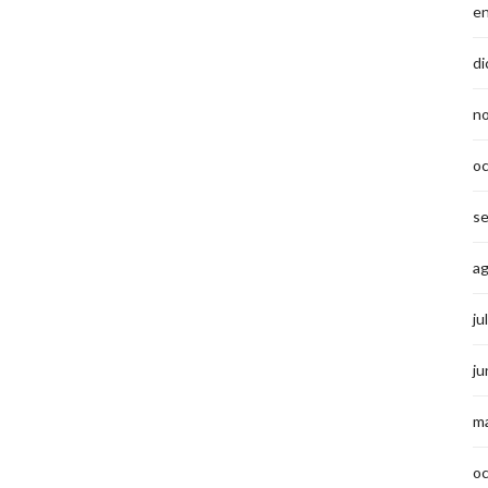
e
di
n
o
s
a
ju
ju
m
o