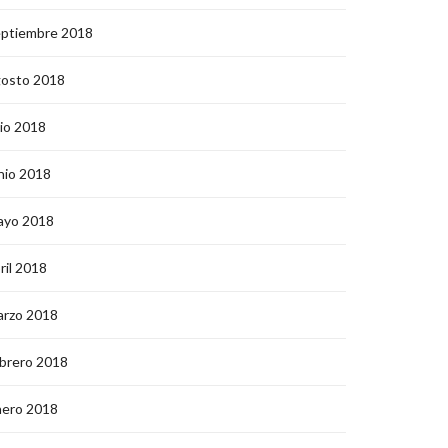
eptiembre 2018
gosto 2018
lio 2018
nio 2018
ayo 2018
ril 2018
arzo 2018
brero 2018
nero 2018