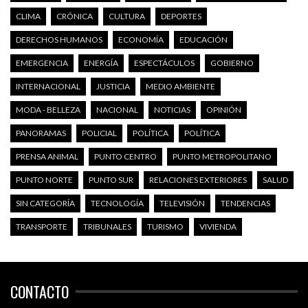
CLIMA
CRÓNICA
CULTURA
DEPORTES
DERECHOS HUMANOS
ECONOMÍA
EDUCACIÓN
EMERGENCIA
ENERGÍA
ESPECTÁCULOS
GOBIERNO
INTERNACIONAL
JUSTICIA
MEDIO AMBIENTE
MODA - BELLEZA
NACIONAL
NOTICIAS
OPINIÓN
PANORAMAS
POLICIAL
POLÍTICA
POLÍTICA
PRENSA ANIMAL
PUNTO CENTRO
PUNTO METROPOLITANO
PUNTO NORTE
PUNTO SUR
RELACIONES EXTERIORES
SALUD
SIN CATEGORÍA
TECNOLOGÍA
TELEVISIÓN
TENDENCIAS
TRANSPORTE
TRIBUNALES
TURISMO
VIVIENDA
CONTACTO