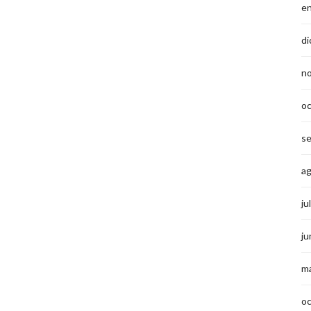
e
di
n
o
s
a
ju
ju
m
o