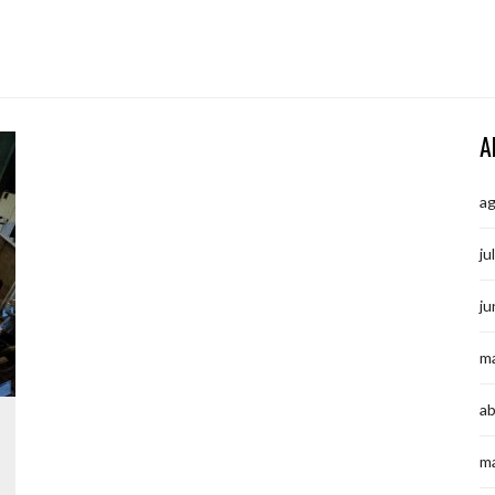
A
a
ju
ju
m
ab
m