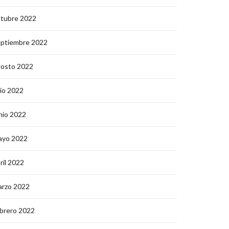
ctubre 2022
eptiembre 2022
gosto 2022
lio 2022
nio 2022
ayo 2022
ril 2022
arzo 2022
brero 2022