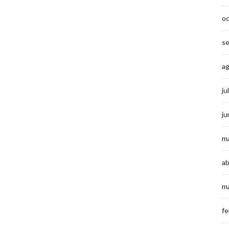
o
s
a
ju
ju
m
ab
m
fe