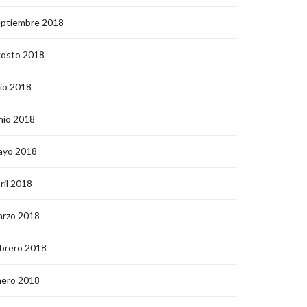
eptiembre 2018
gosto 2018
lio 2018
nio 2018
ayo 2018
ril 2018
arzo 2018
brero 2018
nero 2018