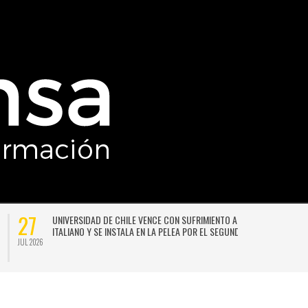
27
UNIVERSIDAD DE CHILE VENCE CON SUFRIMIENTO A AUDAX
ITALIANO Y SE INSTALA EN LA PELEA POR EL SEGUNDO LUGAR
JUL 2026
JU