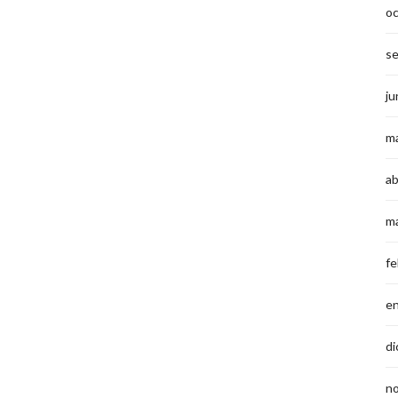
o
s
ju
m
ab
m
fe
e
di
n