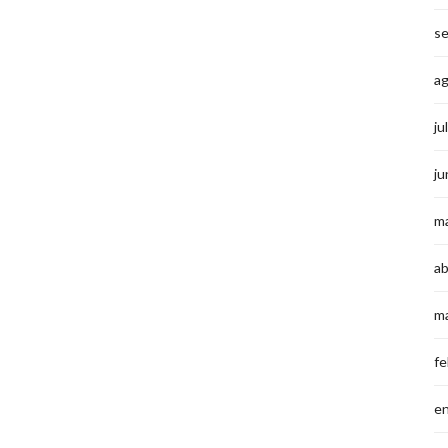
s
a
ju
ju
m
ab
m
fe
e