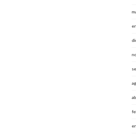
m
e
di
n
s
a
ab
fe
e