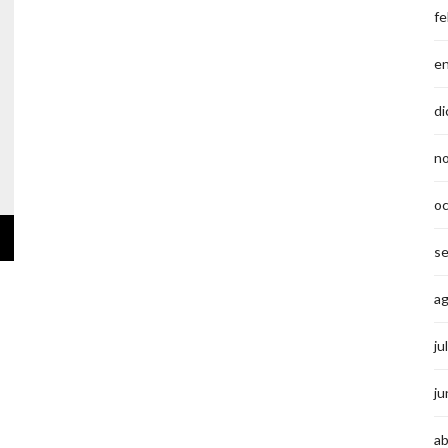
fe
e
di
n
o
s
a
ju
ju
ab