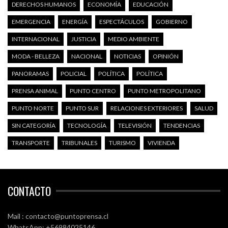
DERECHOS HUMANOS
ECONOMÍA
EDUCACIÓN
EMERGENCIA
ENERGÍA
ESPECTÁCULOS
GOBIERNO
INTERNACIONAL
JUSTICIA
MEDIO AMBIENTE
MODA - BELLEZA
NACIONAL
NOTICIAS
OPINIÓN
PANORAMAS
POLICIAL
POLÍTICA
POLÍTICA
PRENSA ANIMAL
PUNTO CENTRO
PUNTO METROPOLITANO
PUNTO NORTE
PUNTO SUR
RELACIONES EXTERIORES
SALUD
SIN CATEGORÍA
TECNOLOGÍA
TELEVISIÓN
TENDENCIAS
TRANSPORTE
TRIBUNALES
TURISMO
VIVIENDA
CONTACTO
Mail : contacto@puntoprensa.cl
WhatsApp: +56984025146