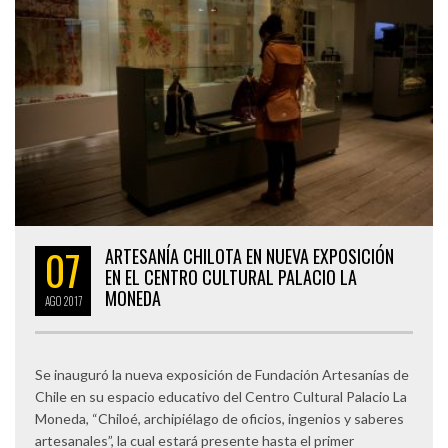
07
ARTESANÍA CHILOTA EN NUEVA EXPOSICIÓN
EN EL CENTRO CULTURAL PALACIO LA
MONEDA
AGO
2017
Se inauguró la nueva exposición de Fundación Artesanías de
Chile en su espacio educativo del Centro Cultural Palacio La
Moneda, “Chiloé, archipiélago de oficios, ingenios y saberes
artesanales”, la cual estará presente hasta el primer