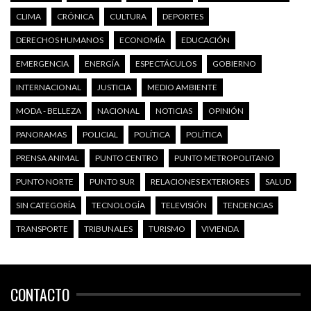
CLIMA
CRÓNICA
CULTURA
DEPORTES
DERECHOS HUMANOS
ECONOMÍA
EDUCACIÓN
EMERGENCIA
ENERGÍA
ESPECTÁCULOS
GOBIERNO
INTERNACIONAL
JUSTICIA
MEDIO AMBIENTE
MODA - BELLEZA
NACIONAL
NOTICIAS
OPINIÓN
PANORAMAS
POLICIAL
POLÍTICA
POLÍTICA
PRENSA ANIMAL
PUNTO CENTRO
PUNTO METROPOLITANO
PUNTO NORTE
PUNTO SUR
RELACIONES EXTERIORES
SALUD
SIN CATEGORÍA
TECNOLOGÍA
TELEVISIÓN
TENDENCIAS
TRANSPORTE
TRIBUNALES
TURISMO
VIVIENDA
CONTACTO