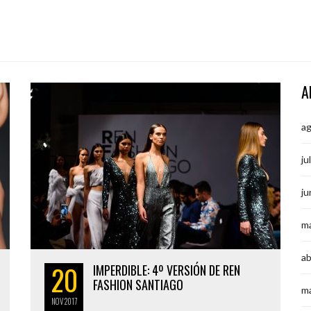
A
a
ju
ju
m
ab
20
IMPERDIBLE: 4º VERSIÓN DE REN
FASHION SANTIAGO
m
NOV
2017