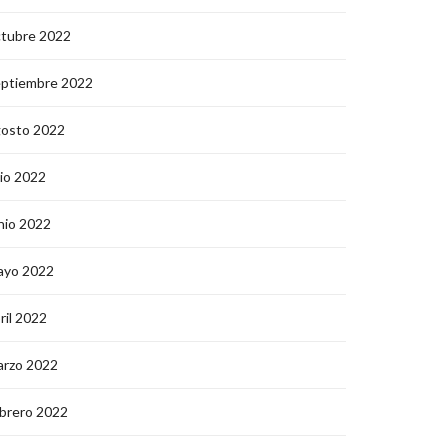
ctubre 2022
eptiembre 2022
gosto 2022
lio 2022
nio 2022
ayo 2022
ril 2022
arzo 2022
brero 2022