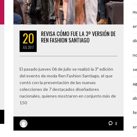
m
e
20
REVISA CÓMO FUE LA 3º VERSIÓN DE
REN FASHION SANTIAGO
di
JUL
2017
n
El pasado jueves 06 de julio se realizó la 3º edición
s
del evento de moda Ren Fashion Santiago, el que
contó con la presentación de las nuevas
a
colecciones de 7 destacados diseñadores
nacionales, quienes mostraron en conjunto más de
ab
150
fe
0
e