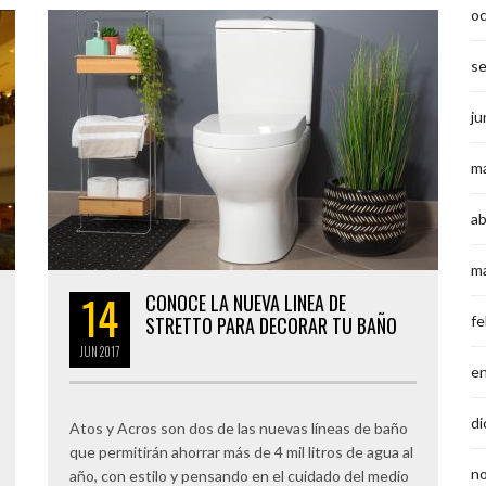
o
s
ju
m
ab
m
14
CONOCE LA NUEVA LINEA DE
STRETTO PARA DECORAR TU BAÑO
fe
JUN
2017
e
di
Atos y Acros son dos de las nuevas líneas de baño
que permitirán ahorrar más de 4 mil litros de agua al
n
año, con estilo y pensando en el cuidado del medio