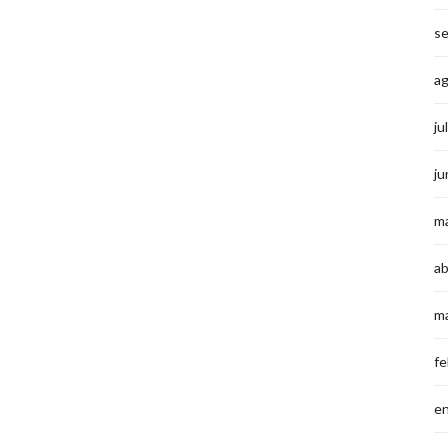
s
a
ju
ju
m
ab
m
fe
e