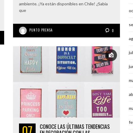
ambiente. ¡Ya están disponibles en Chile! ¿Sabía
que
o
s
PUNTO PRENSA
0
a
ju
ju
m
ab
m
fe
07
CONOCE LAS ÚLTIMAS TENDENCIAS
EN DECORACIÓN CON LAS