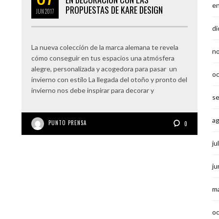
e
PROPUESTAS DE KARE DESIGN
JUN
2017
di
La nueva colección de la marca alemana te revela
n
cómo conseguir en tus espacios una atmósfera
alegre, personalizada y acogedora para pasar un
o
invierno con estilo La llegada del otoño y pronto del
invierno nos debe inspirar para decorar y
s
a
PUNTO PRENSA
0
ju
ju
m
o