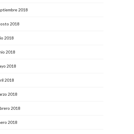
eptiembre 2018
gosto 2018
lio 2018
nio 2018
ayo 2018
ril 2018
arzo 2018
brero 2018
nero 2018