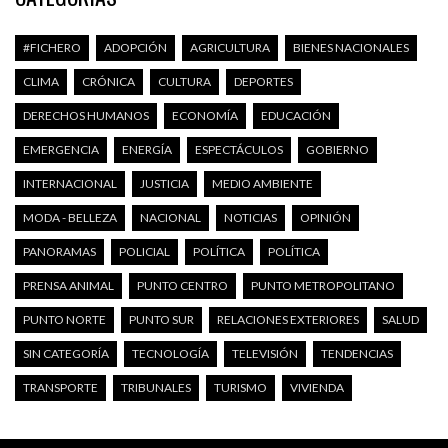
#FICHERO
ADOPCIÓN
AGRICULTURA
BIENES NACIONALES
CLIMA
CRÓNICA
CULTURA
DEPORTES
DERECHOS HUMANOS
ECONOMÍA
EDUCACIÓN
EMERGENCIA
ENERGÍA
ESPECTÁCULOS
GOBIERNO
INTERNACIONAL
JUSTICIA
MEDIO AMBIENTE
MODA - BELLEZA
NACIONAL
NOTICIAS
OPINIÓN
PANORAMAS
POLICIAL
POLÍTICA
POLÍTICA
PRENSA ANIMAL
PUNTO CENTRO
PUNTO METROPOLITANO
PUNTO NORTE
PUNTO SUR
RELACIONES EXTERIORES
SALUD
SIN CATEGORÍA
TECNOLOGÍA
TELEVISIÓN
TENDENCIAS
TRANSPORTE
TRIBUNALES
TURISMO
VIVIENDA