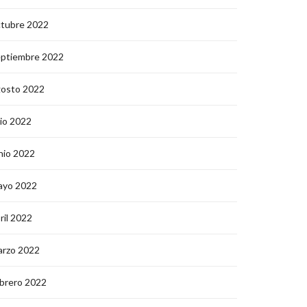
ctubre 2022
eptiembre 2022
gosto 2022
lio 2022
nio 2022
ayo 2022
ril 2022
arzo 2022
brero 2022