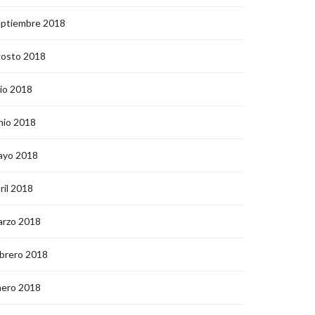
eptiembre 2018
gosto 2018
lio 2018
nio 2018
ayo 2018
ril 2018
arzo 2018
brero 2018
nero 2018