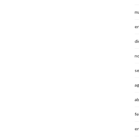
m
e
di
n
s
a
ab
fe
e