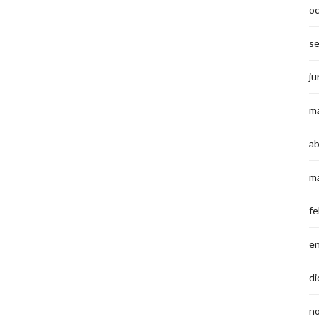
o
s
ju
m
ab
m
fe
e
di
n