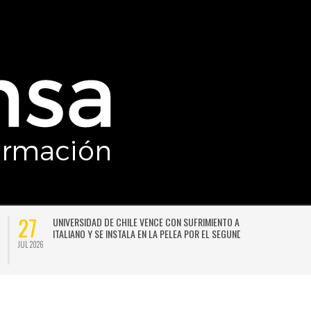
27
UNIVERSIDAD DE CHILE VENCE CON SUFRIMIENTO A AUDAX
ITALIANO Y SE INSTALA EN LA PELEA POR EL SEGUNDO LUGAR
JUL 2026
JU