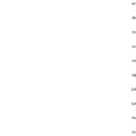
e
di
n
o
s
a
ju
ju
m
o