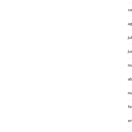
s
a
ju
ju
m
ab
m
fe
e