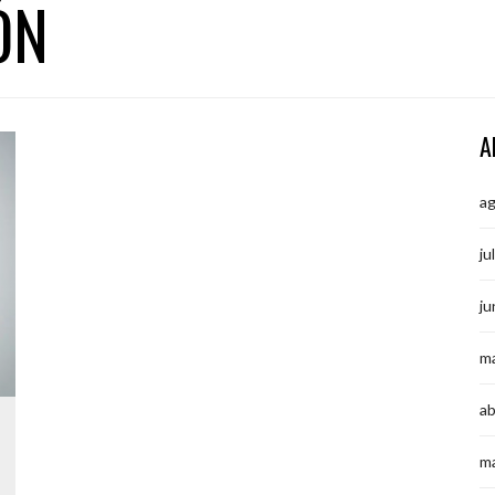
ÓN
A
a
ju
ju
m
ab
m