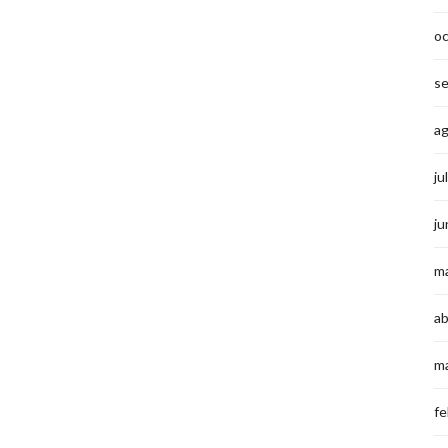
o
s
a
ju
ju
m
ab
m
fe