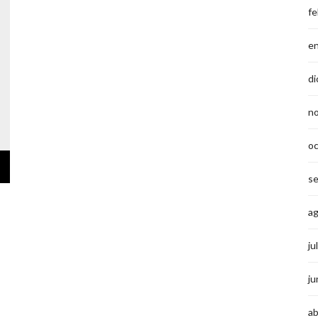
fe
e
di
n
o
s
a
ju
ju
ab