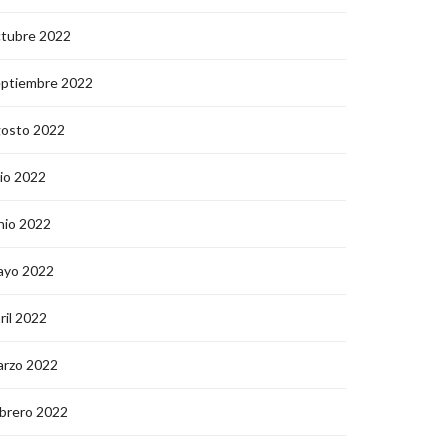
ctubre 2022
eptiembre 2022
gosto 2022
lio 2022
nio 2022
ayo 2022
ril 2022
arzo 2022
brero 2022