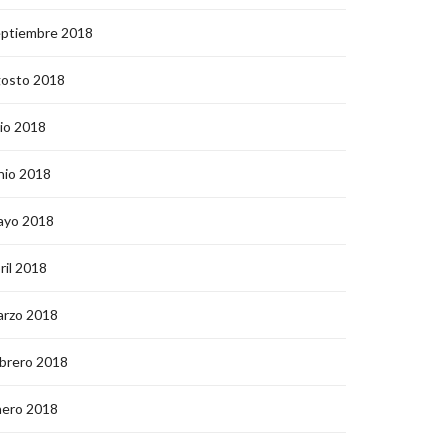
eptiembre 2018
gosto 2018
lio 2018
nio 2018
ayo 2018
ril 2018
arzo 2018
brero 2018
nero 2018