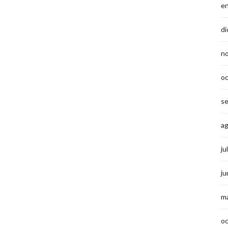
e
di
n
o
s
a
ju
ju
m
o