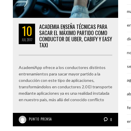
m
10
e
ACADEMIA ENSEÑA TÉCNICAS PARA
SACAR EL MÁXIMO PARTIDO COMO
CONDUCTOR DE UBER, CABIFY Y EASY
di
JUL
2017
TAXI
n
s
AcademiApp ofrece a los conductores distintos
entrenamientos para sacar mayor partido a la
a
conducción con este tipo de aplicaciones,
transformándolos en conductores 2.0 El transporte
mediante aplicaciones ya es una realidad instalada
ab
en nuestro país, más allá del conocido conflicto
fe
PUNTO PRENSA
0
e