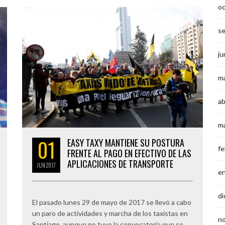
o
s
ju
m
ab
m
01
EASY TAXY MANTIENE SU POSTURA
fe
FRENTE AL PAGO EN EFECTIVO DE LAS
APLICACIONES DE TRANSPORTE
JUN
2017
e
di
El pasado lunes 29 de mayo de 2017 se llevó a cabo
un paro de actividades y marcha de los taxistas en
n
Santiago, aunque no tuvo la convocatoria que se