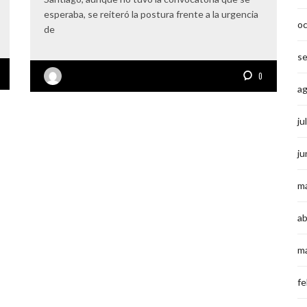
esperaba, se reiteró la postura frente a la urgencia
o
de
s
0
a
ju
ju
m
ab
m
fe