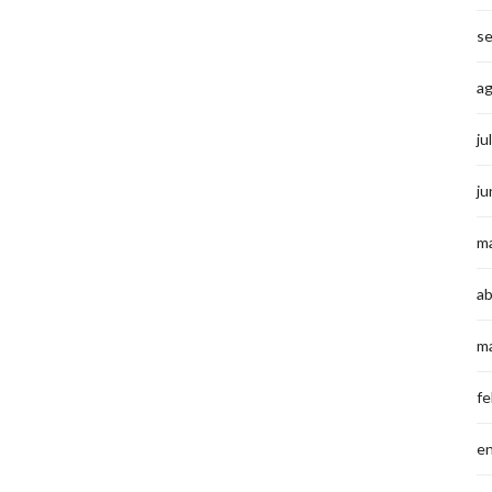
s
a
ju
ju
m
ab
m
fe
e