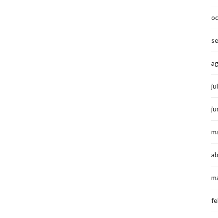
o
s
a
ju
ju
m
ab
m
fe