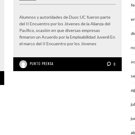
fe
Alumnos y autoridades de Duoc UC fueron parte
e
del II Encuentro por los Jóvenes de la Alianza del
Pacífico, ocasión en que diversas empresas
di
firmaron un Acuerdo por la Empleabilidad Juvenil En
el marco del II Encuentro por los Jóvenes
n
o
PUNTO PRENSA
0
s
a
ju
ju
ab