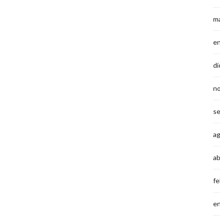
m
e
di
n
s
a
ab
fe
e