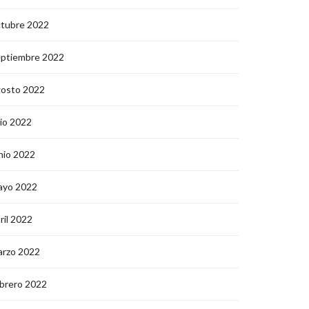
ctubre 2022
eptiembre 2022
gosto 2022
lio 2022
nio 2022
ayo 2022
ril 2022
arzo 2022
brero 2022