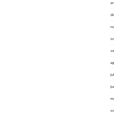
e
di
n
o
s
a
ju
ju
m
o