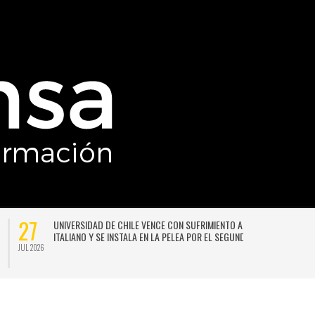
27
UNIVERSIDAD DE CHILE VENCE CON SUFRIMIENTO A AUDAX
ITALIANO Y SE INSTALA EN LA PELEA POR EL SEGUNDO LUGAR
JUL 2026
JU