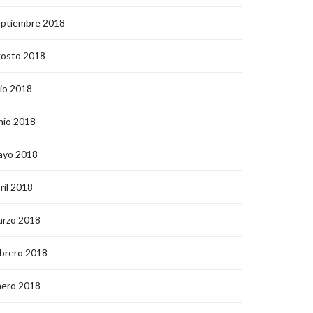
eptiembre 2018
gosto 2018
lio 2018
nio 2018
ayo 2018
ril 2018
arzo 2018
brero 2018
nero 2018