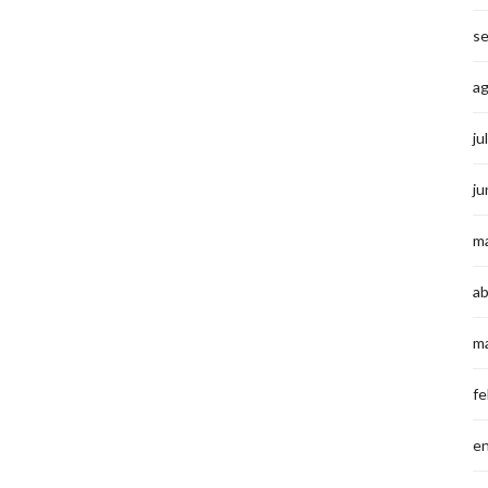
s
a
ju
ju
m
ab
m
fe
e