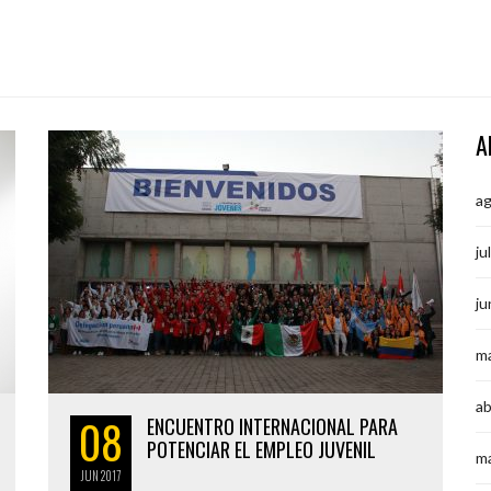
A
a
ju
ju
m
ab
08
ENCUENTRO INTERNACIONAL PARA
POTENCIAR EL EMPLEO JUVENIL
m
JUN
2017