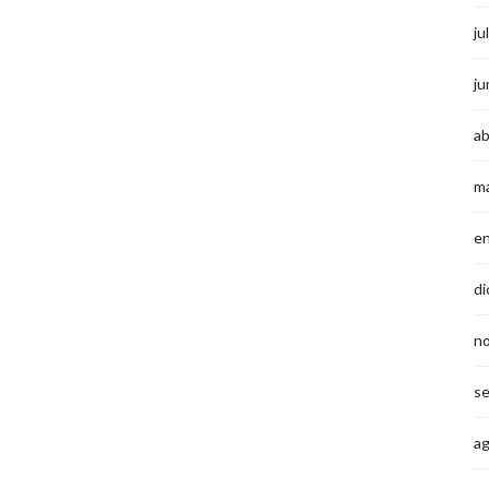
ju
ju
ab
m
e
di
n
s
a