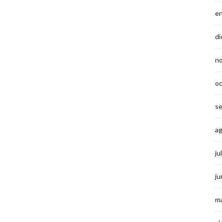
e
di
n
o
s
a
ju
ju
m