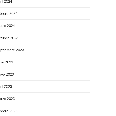
ril 2024
brero 2024
nero 2024
ctubre 2023
eptiembre 2023
nio 2023
ayo 2023
ril 2023
arzo 2023
brero 2023