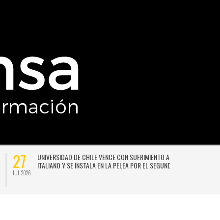
27
UNIVERSIDAD DE CHILE VENCE CON SUFRIMIENTO A AUDAX
ITALIANO Y SE INSTALA EN LA PELEA POR EL SEGUNDO LUGAR
JUL 2026
JU