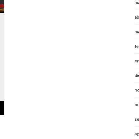
m
ab
m
fe
e
di
n
o
s
a