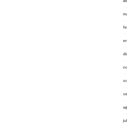
ab
m
fe
e
di
n
o
s
a
ju