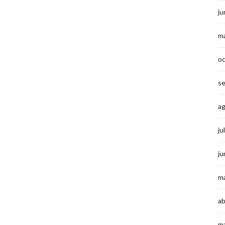
ju
m
o
s
a
ju
ju
m
ab
m