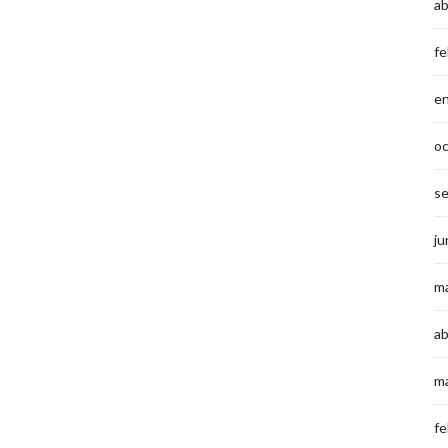
ab
fe
e
o
s
ju
m
ab
m
fe