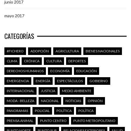
junio 2017
mayo 2017
CATEGORÍAS
#FICHERO
ADOPCIÓN
AGRICULTURA
BIENES NACIONALES
CLIMA
CRÓNICA
CULTURA
DEPORTES
DERECHOS HUMANOS
ECONOMÍA
EDUCACIÓN
EMERGENCIA
ENERGÍA
ESPECTÁCULOS
GOBIERNO
INTERNACIONAL
JUSTICIA
MEDIO AMBIENTE
MODA - BELLEZA
NACIONAL
NOTICIAS
OPINIÓN
PANORAMAS
POLICIAL
POLÍTICA
POLÍTICA
PRENSA ANIMAL
PUNTO CENTRO
PUNTO METROPOLITANO
PUNTO NORTE
PUNTO SUR
RELACIONES EXTERIORES
SALUD