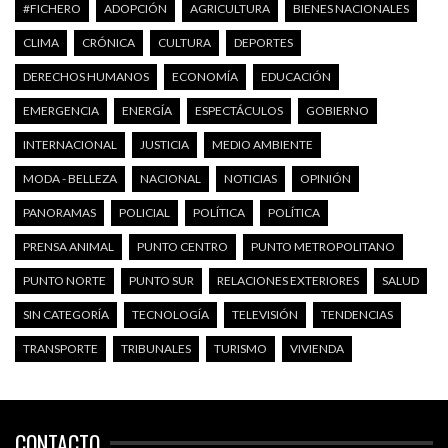
#FICHERO
ADOPCIÓN
AGRICULTURA
BIENES NACIONALES
CLIMA
CRÓNICA
CULTURA
DEPORTES
DERECHOS HUMANOS
ECONOMÍA
EDUCACIÓN
EMERGENCIA
ENERGÍA
ESPECTÁCULOS
GOBIERNO
INTERNACIONAL
JUSTICIA
MEDIO AMBIENTE
MODA - BELLEZA
NACIONAL
NOTICIAS
OPINIÓN
PANORAMAS
POLICIAL
POLÍTICA
POLÍTICA
PRENSA ANIMAL
PUNTO CENTRO
PUNTO METROPOLITANO
PUNTO NORTE
PUNTO SUR
RELACIONES EXTERIORES
SALUD
SIN CATEGORÍA
TECNOLOGÍA
TELEVISIÓN
TENDENCIAS
TRANSPORTE
TRIBUNALES
TURISMO
VIVIENDA
CONTACTO