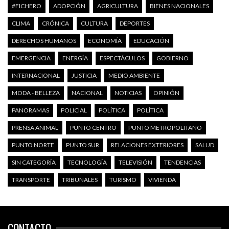
#FICHERO
ADOPCIÓN
AGRICULTURA
BIENES NACIONALES
CLIMA
CRÓNICA
CULTURA
DEPORTES
DERECHOS HUMANOS
ECONOMÍA
EDUCACIÓN
EMERGENCIA
ENERGÍA
ESPECTÁCULOS
GOBIERNO
INTERNACIONAL
JUSTICIA
MEDIO AMBIENTE
MODA - BELLEZA
NACIONAL
NOTICIAS
OPINIÓN
PANORAMAS
POLICIAL
POLÍTICA
POLÍTICA
PRENSA ANIMAL
PUNTO CENTRO
PUNTO METROPOLITANO
PUNTO NORTE
PUNTO SUR
RELACIONES EXTERIORES
SALUD
SIN CATEGORÍA
TECNOLOGÍA
TELEVISIÓN
TENDENCIAS
TRANSPORTE
TRIBUNALES
TURISMO
VIVIENDA
CONTACTO