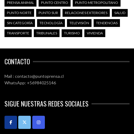
PRENSA ANIMAL
PUNTO CENTRO
PUNTO METROPOLITANO
PUNTO NORTE
PUNTO SUR
RELACIONES EXTERIORES
SALUD
SIN CATEGORÍA
TECNOLOGÍA
TELEVISIÓN
TENDENCIAS
TRANSPORTE
TRIBUNALES
TURISMO
VIVIENDA
CONTACTO
Mail : contacto@puntoprensa.cl
WhatsApp: +56984025146
SIGUE NUESTRAS REDES SOCIALES