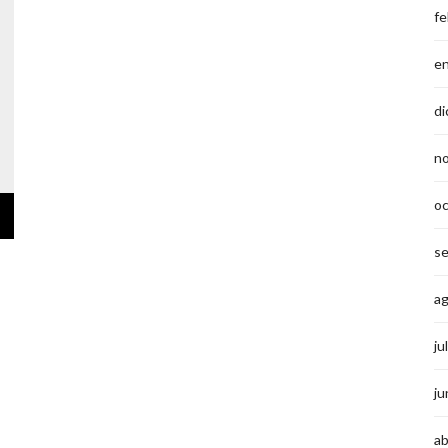
fe
e
di
n
o
s
a
ju
ju
ab