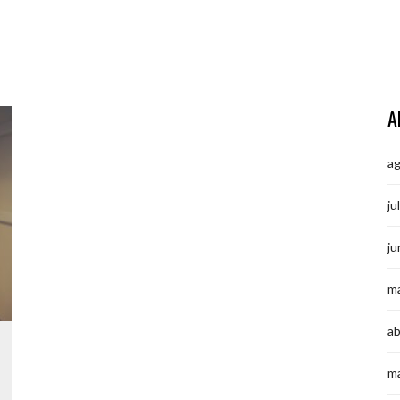
A
a
ju
ju
m
ab
m