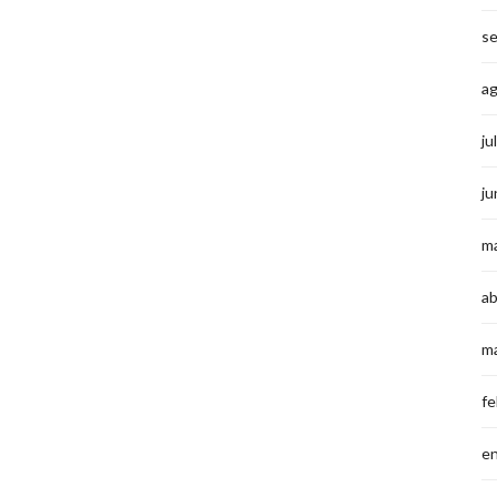
s
a
ju
ju
m
ab
m
fe
e