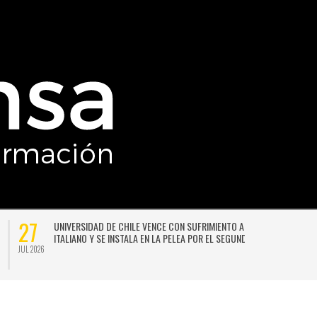
27
UNIVERSIDAD DE CHILE VENCE CON SUFRIMIENTO A AUDAX
ITALIANO Y SE INSTALA EN LA PELEA POR EL SEGUNDO LUGAR
JUL 2026
JU