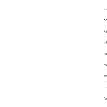
o
s
a
ju
ju
m
ab
m
fe