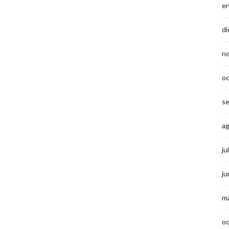
e
di
n
o
s
a
ju
ju
m
o