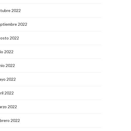
ctubre 2022
eptiembre 2022
gosto 2022
lio 2022
nio 2022
ayo 2022
ril 2022
arzo 2022
brero 2022