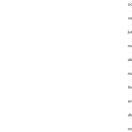
o
s
ju
m
ab
m
fe
e
di
n