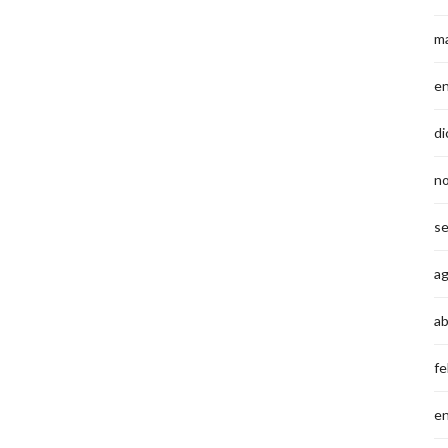
m
e
di
n
s
a
ab
fe
e