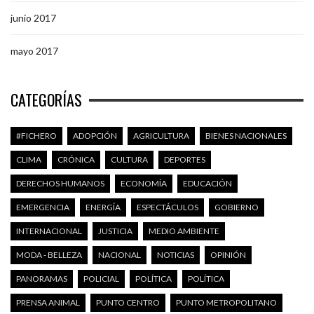
junio 2017
mayo 2017
CATEGORÍAS
#FICHERO
ADOPCIÓN
AGRICULTURA
BIENES NACIONALES
CLIMA
CRÓNICA
CULTURA
DEPORTES
DERECHOS HUMANOS
ECONOMÍA
EDUCACIÓN
EMERGENCIA
ENERGÍA
ESPECTÁCULOS
GOBIERNO
INTERNACIONAL
JUSTICIA
MEDIO AMBIENTE
MODA - BELLEZA
NACIONAL
NOTICIAS
OPINIÓN
PANORAMAS
POLICIAL
POLÍTICA
POLÍTICA
PRENSA ANIMAL
PUNTO CENTRO
PUNTO METROPOLITANO