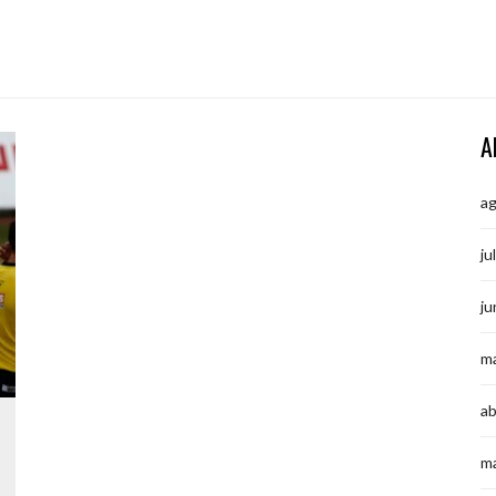
A
a
ju
ju
m
ab
m