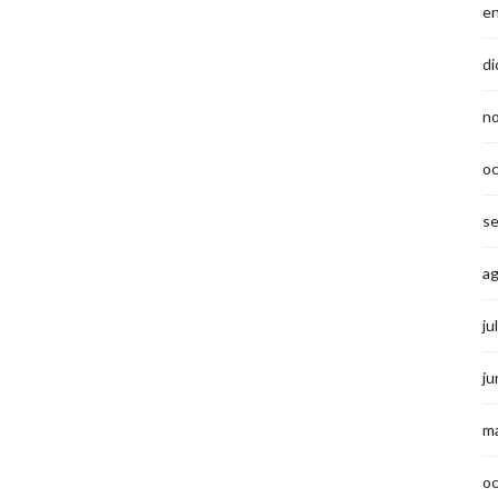
e
di
n
o
s
a
ju
ju
m
o