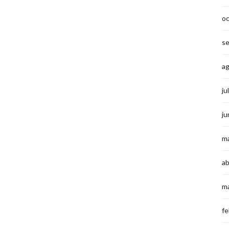
o
s
a
ju
ju
m
ab
m
fe