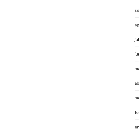
s
a
ju
ju
m
ab
m
fe
e