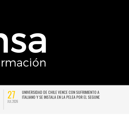
27
UNIVERSIDAD DE CHILE VENCE CON SUFRIMIENTO A AUDAX
ITALIANO Y SE INSTALA EN LA PELEA POR EL SEGUNDO LUGAR
JUL 2026
JU