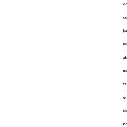
o
s
ju
m
ab
m
fe
e
di
n