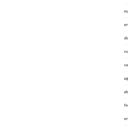
m
e
di
n
s
a
ab
fe
e