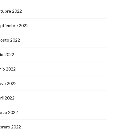
ctubre 2022
eptiembre 2022
gosto 2022
lio 2022
nio 2022
ayo 2022
ril 2022
arzo 2022
brero 2022