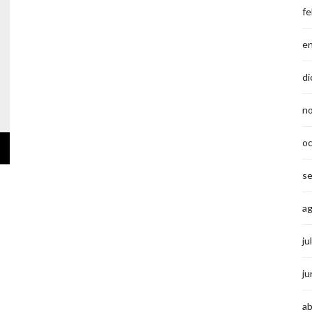
fe
e
di
n
o
s
a
ju
ju
ab