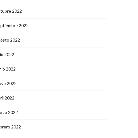
ctubre 2022
eptiembre 2022
gosto 2022
lio 2022
nio 2022
ayo 2022
ril 2022
arzo 2022
brero 2022