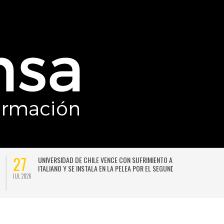
27
UNIVERSIDAD DE CHILE VENCE CON SUFRIMIENTO A AUDAX
ITALIANO Y SE INSTALA EN LA PELEA POR EL SEGUNDO LUGAR
JUL 2026
JU