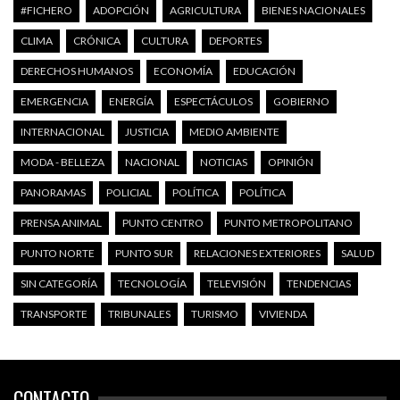
#FICHERO
ADOPCIÓN
AGRICULTURA
BIENES NACIONALES
CLIMA
CRÓNICA
CULTURA
DEPORTES
DERECHOS HUMANOS
ECONOMÍA
EDUCACIÓN
EMERGENCIA
ENERGÍA
ESPECTÁCULOS
GOBIERNO
INTERNACIONAL
JUSTICIA
MEDIO AMBIENTE
MODA - BELLEZA
NACIONAL
NOTICIAS
OPINIÓN
PANORAMAS
POLICIAL
POLÍTICA
POLÍTICA
PRENSA ANIMAL
PUNTO CENTRO
PUNTO METROPOLITANO
PUNTO NORTE
PUNTO SUR
RELACIONES EXTERIORES
SALUD
SIN CATEGORÍA
TECNOLOGÍA
TELEVISIÓN
TENDENCIAS
TRANSPORTE
TRIBUNALES
TURISMO
VIVIENDA
CONTACTO