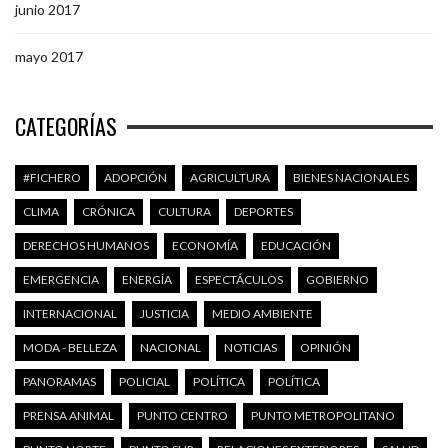
junio 2017
mayo 2017
CATEGORÍAS
#FICHERO
ADOPCIÓN
AGRICULTURA
BIENES NACIONALES
CLIMA
CRÓNICA
CULTURA
DEPORTES
DERECHOS HUMANOS
ECONOMÍA
EDUCACIÓN
EMERGENCIA
ENERGÍA
ESPECTÁCULOS
GOBIERNO
INTERNACIONAL
JUSTICIA
MEDIO AMBIENTE
MODA - BELLEZA
NACIONAL
NOTICIAS
OPINIÓN
PANORAMAS
POLICIAL
POLÍTICA
POLÍTICA
PRENSA ANIMAL
PUNTO CENTRO
PUNTO METROPOLITANO