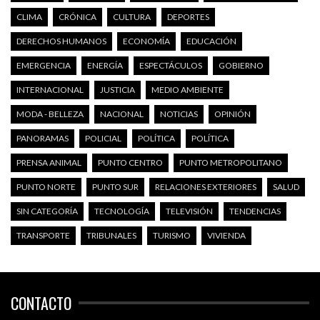
CLIMA
CRÓNICA
CULTURA
DEPORTES
DERECHOS HUMANOS
ECONOMÍA
EDUCACIÓN
EMERGENCIA
ENERGÍA
ESPECTÁCULOS
GOBIERNO
INTERNACIONAL
JUSTICIA
MEDIO AMBIENTE
MODA - BELLEZA
NACIONAL
NOTICIAS
OPINIÓN
PANORAMAS
POLICIAL
POLÍTICA
POLÍTICA
PRENSA ANIMAL
PUNTO CENTRO
PUNTO METROPOLITANO
PUNTO NORTE
PUNTO SUR
RELACIONES EXTERIORES
SALUD
SIN CATEGORÍA
TECNOLOGÍA
TELEVISIÓN
TENDENCIAS
TRANSPORTE
TRIBUNALES
TURISMO
VIVIENDA
CONTACTO