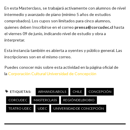
En esta Masterclass, se trabajará activamente con alumnos de nivel
intermedio y avanzado de piano (mínimo 5 años de estudios
comprobados). Los cupos son limitados para cinco alumnos,
quienes deben Inscribirse en el correo
prensa@corcudec.cl
hasta
el viernes 09 de junio, indicando nivel de estudio y obra a
interpretar.
Esta instancia también es abierta a oyentes y público general. Las
inscripciones son en el mismo correo.
Puedes conocer más sobre esta actividad en la página oficial de
la
Corporación Cultural Universidad de Concepción
ETIQUETAS:
ARMANDS ABOLS
CHILE
CONCEPCIÓN
CORCUDEC
MASTERCLASS
REGIÓNDELBIOBIO
TEATRO UDEC
UDEC
UNIVERSIDAD DE CONCEPCIÓN