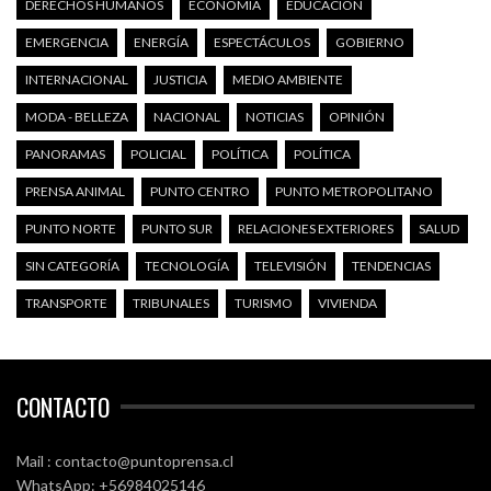
DERECHOS HUMANOS
ECONOMÍA
EDUCACIÓN
EMERGENCIA
ENERGÍA
ESPECTÁCULOS
GOBIERNO
INTERNACIONAL
JUSTICIA
MEDIO AMBIENTE
MODA - BELLEZA
NACIONAL
NOTICIAS
OPINIÓN
PANORAMAS
POLICIAL
POLÍTICA
POLÍTICA
PRENSA ANIMAL
PUNTO CENTRO
PUNTO METROPOLITANO
PUNTO NORTE
PUNTO SUR
RELACIONES EXTERIORES
SALUD
SIN CATEGORÍA
TECNOLOGÍA
TELEVISIÓN
TENDENCIAS
TRANSPORTE
TRIBUNALES
TURISMO
VIVIENDA
CONTACTO
Mail : contacto@puntoprensa.cl
WhatsApp: +56984025146