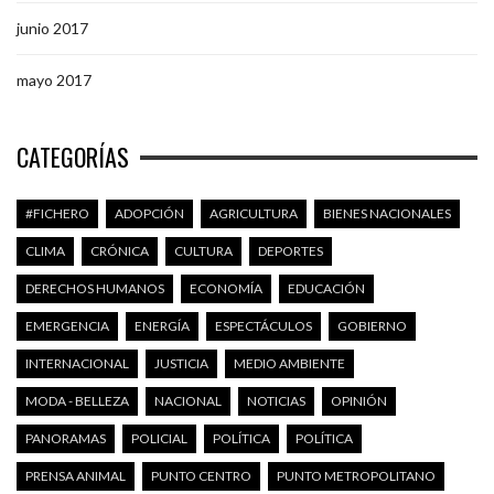
junio 2017
mayo 2017
CATEGORÍAS
#FICHERO
ADOPCIÓN
AGRICULTURA
BIENES NACIONALES
CLIMA
CRÓNICA
CULTURA
DEPORTES
DERECHOS HUMANOS
ECONOMÍA
EDUCACIÓN
EMERGENCIA
ENERGÍA
ESPECTÁCULOS
GOBIERNO
INTERNACIONAL
JUSTICIA
MEDIO AMBIENTE
MODA - BELLEZA
NACIONAL
NOTICIAS
OPINIÓN
PANORAMAS
POLICIAL
POLÍTICA
POLÍTICA
PRENSA ANIMAL
PUNTO CENTRO
PUNTO METROPOLITANO