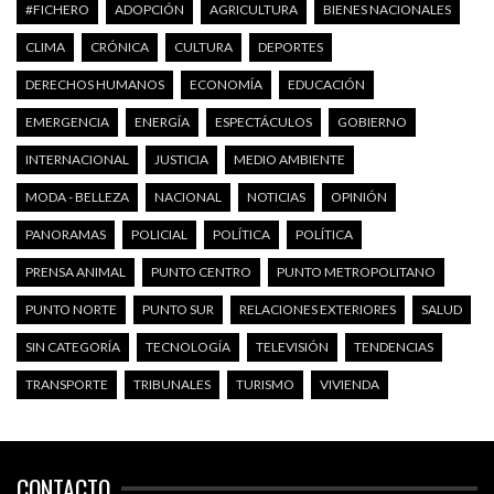
#FICHERO
ADOPCIÓN
AGRICULTURA
BIENES NACIONALES
CLIMA
CRÓNICA
CULTURA
DEPORTES
DERECHOS HUMANOS
ECONOMÍA
EDUCACIÓN
EMERGENCIA
ENERGÍA
ESPECTÁCULOS
GOBIERNO
INTERNACIONAL
JUSTICIA
MEDIO AMBIENTE
MODA - BELLEZA
NACIONAL
NOTICIAS
OPINIÓN
PANORAMAS
POLICIAL
POLÍTICA
POLÍTICA
PRENSA ANIMAL
PUNTO CENTRO
PUNTO METROPOLITANO
PUNTO NORTE
PUNTO SUR
RELACIONES EXTERIORES
SALUD
SIN CATEGORÍA
TECNOLOGÍA
TELEVISIÓN
TENDENCIAS
TRANSPORTE
TRIBUNALES
TURISMO
VIVIENDA
CONTACTO