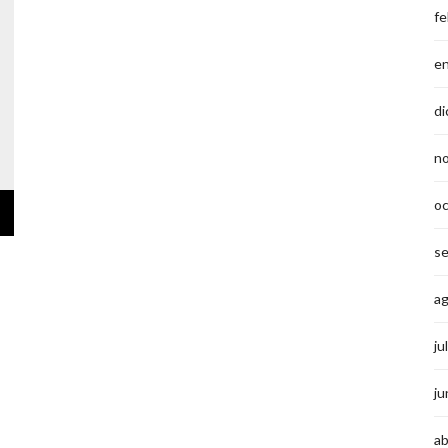
fe
e
di
n
o
s
a
ju
ju
ab