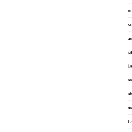
o
s
a
ju
ju
m
ab
m
fe