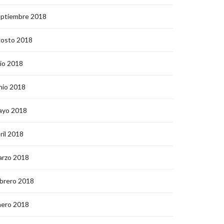
eptiembre 2018
gosto 2018
lio 2018
nio 2018
ayo 2018
ril 2018
arzo 2018
brero 2018
nero 2018