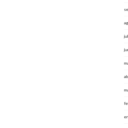
s
a
ju
ju
m
ab
m
fe
e