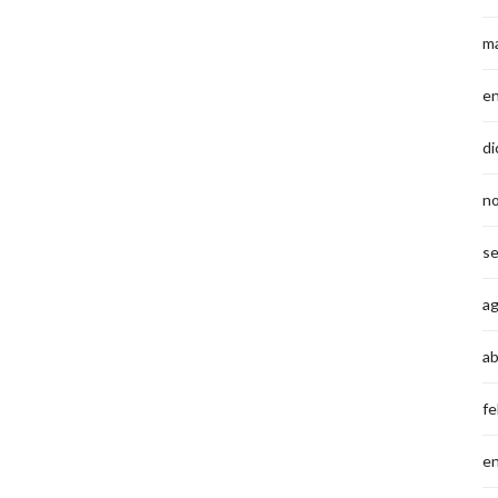
m
e
di
n
s
a
ab
fe
e