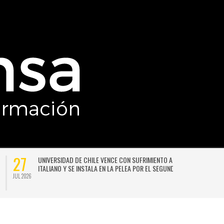
27
UNIVERSIDAD DE CHILE VENCE CON SUFRIMIENTO A AUDAX
ITALIANO Y SE INSTALA EN LA PELEA POR EL SEGUNDO LUGAR
JUL 2026
JU