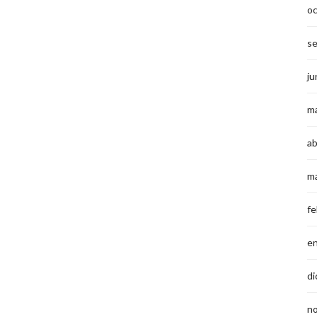
o
s
ju
m
ab
m
fe
e
di
n