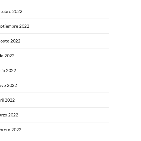
ctubre 2022
eptiembre 2022
gosto 2022
lio 2022
nio 2022
ayo 2022
ril 2022
arzo 2022
brero 2022