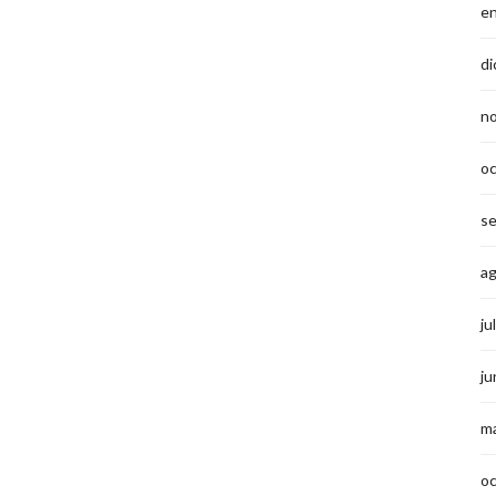
e
di
n
o
s
a
ju
ju
m
o