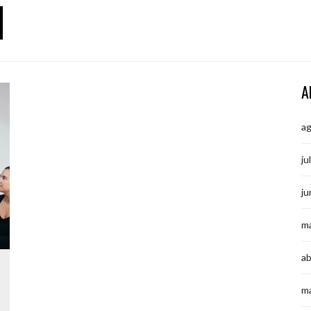
N
A
a
ju
ju
m
ab
m