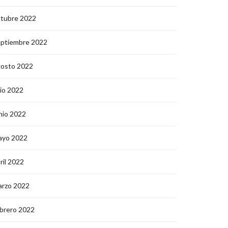
ctubre 2022
eptiembre 2022
gosto 2022
lio 2022
nio 2022
ayo 2022
ril 2022
arzo 2022
brero 2022