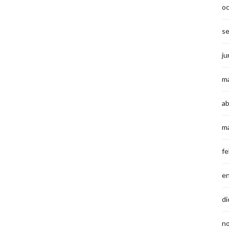
o
s
ju
m
ab
m
fe
e
di
n