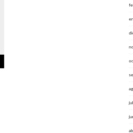
fe
e
di
n
o
s
a
ju
ju
ab