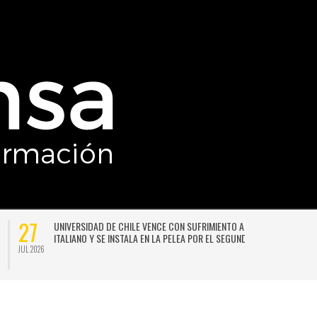
27
UNIVERSIDAD DE CHILE VENCE CON SUFRIMIENTO A AUDAX
ITALIANO Y SE INSTALA EN LA PELEA POR EL SEGUNDO LUGAR
JUL 2026
JU