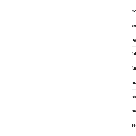
o
s
a
ju
ju
m
ab
m
fe