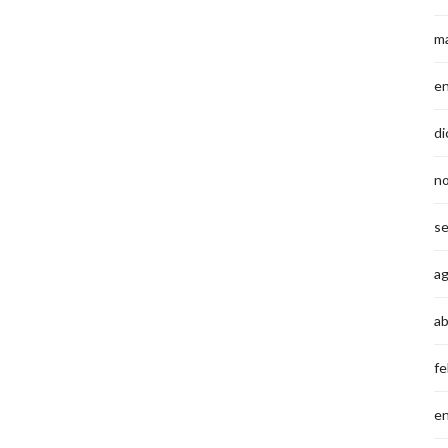
m
e
di
n
s
a
ab
fe
e