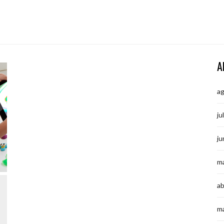
A
a
ju
ju
m
ab
m