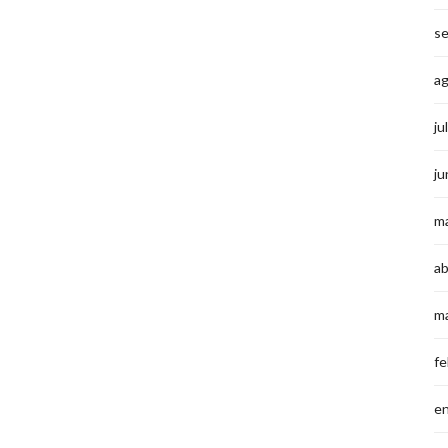
s
a
ju
ju
m
ab
m
fe
e