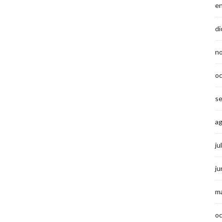
e
di
n
o
s
a
ju
ju
m
o