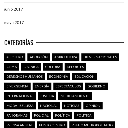
junio 2017
mayo 2017
CATEGORÍAS
#FICHERO
ADOPCIÓN
AGRICULTURA
BIENES NACIONALES
CLIMA
CRÓNICA
CULTURA
DEPORTES
DERECHOS HUMANOS
ECONOMÍA
EDUCACIÓN
EMERGENCIA
ENERGÍA
ESPECTÁCULOS
GOBIERNO
INTERNACIONAL
JUSTICIA
MEDIO AMBIENTE
MODA - BELLEZA
NACIONAL
NOTICIAS
OPINIÓN
PANORAMAS
POLICIAL
POLÍTICA
POLÍTICA
PRENSA ANIMAL
PUNTO CENTRO
PUNTO METROPOLITANO