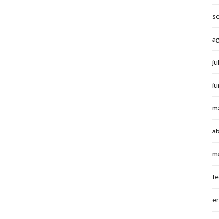
s
a
ju
ju
m
ab
m
fe
e