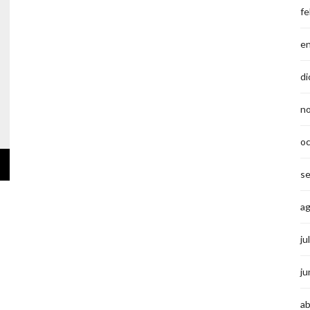
fe
e
di
n
o
s
a
ju
ju
ab