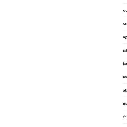
o
s
a
ju
ju
m
ab
m
fe