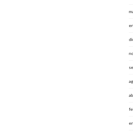
m
e
di
n
s
a
ab
fe
e