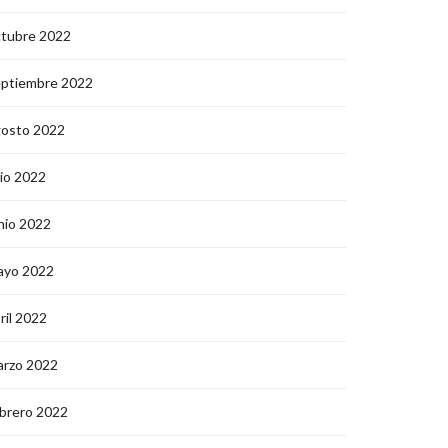
ctubre 2022
eptiembre 2022
gosto 2022
lio 2022
nio 2022
ayo 2022
ril 2022
arzo 2022
brero 2022