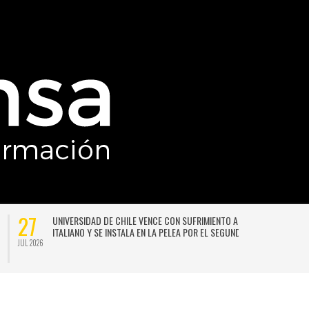
27
UNIVERSIDAD DE CHILE VENCE CON SUFRIMIENTO A AUDAX
ITALIANO Y SE INSTALA EN LA PELEA POR EL SEGUNDO LUGAR
JUL 2026
JU