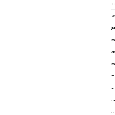
o
s
ju
m
ab
m
fe
e
di
n