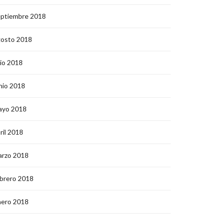
eptiembre 2018
gosto 2018
lio 2018
nio 2018
ayo 2018
ril 2018
arzo 2018
brero 2018
nero 2018