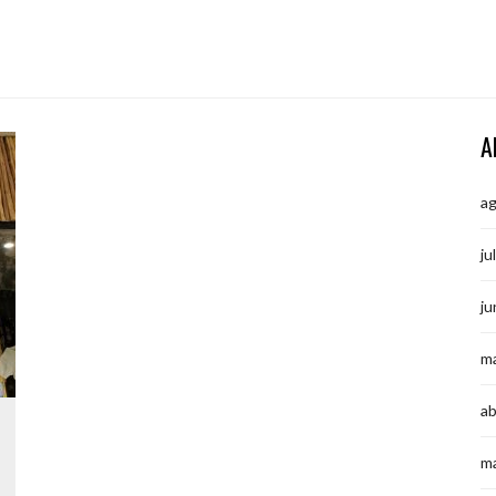
A
a
ju
ju
m
ab
m