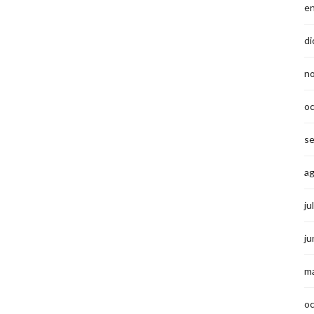
e
di
n
o
s
a
ju
ju
m
o