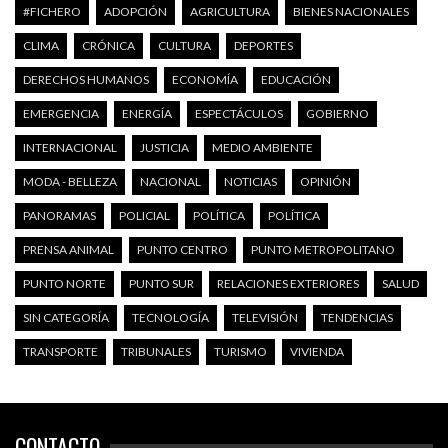
#FICHERO
ADOPCIÓN
AGRICULTURA
BIENES NACIONALES
CLIMA
CRÓNICA
CULTURA
DEPORTES
DERECHOS HUMANOS
ECONOMÍA
EDUCACIÓN
EMERGENCIA
ENERGÍA
ESPECTÁCULOS
GOBIERNO
INTERNACIONAL
JUSTICIA
MEDIO AMBIENTE
MODA - BELLEZA
NACIONAL
NOTICIAS
OPINIÓN
PANORAMAS
POLICIAL
POLÍTICA
POLÍTICA
PRENSA ANIMAL
PUNTO CENTRO
PUNTO METROPOLITANO
PUNTO NORTE
PUNTO SUR
RELACIONES EXTERIORES
SALUD
SIN CATEGORÍA
TECNOLOGÍA
TELEVISIÓN
TENDENCIAS
TRANSPORTE
TRIBUNALES
TURISMO
VIVIENDA
CONTACTO