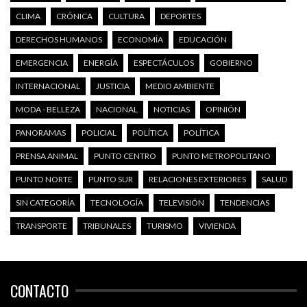
CLIMA
CRÓNICA
CULTURA
DEPORTES
DERECHOS HUMANOS
ECONOMÍA
EDUCACIÓN
EMERGENCIA
ENERGÍA
ESPECTÁCULOS
GOBIERNO
INTERNACIONAL
JUSTICIA
MEDIO AMBIENTE
MODA - BELLEZA
NACIONAL
NOTICIAS
OPINIÓN
PANORAMAS
POLICIAL
POLÍTICA
POLÍTICA
PRENSA ANIMAL
PUNTO CENTRO
PUNTO METROPOLITANO
PUNTO NORTE
PUNTO SUR
RELACIONES EXTERIORES
SALUD
SIN CATEGORÍA
TECNOLOGÍA
TELEVISIÓN
TENDENCIAS
TRANSPORTE
TRIBUNALES
TURISMO
VIVIENDA
CONTACTO