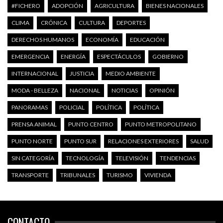
#FICHERO
ADOPCIÓN
AGRICULTURA
BIENES NACIONALES
CLIMA
CRÓNICA
CULTURA
DEPORTES
DERECHOS HUMANOS
ECONOMÍA
EDUCACIÓN
EMERGENCIA
ENERGÍA
ESPECTÁCULOS
GOBIERNO
INTERNACIONAL
JUSTICIA
MEDIO AMBIENTE
MODA - BELLEZA
NACIONAL
NOTICIAS
OPINIÓN
PANORAMAS
POLICIAL
POLÍTICA
POLÍTICA
PRENSA ANIMAL
PUNTO CENTRO
PUNTO METROPOLITANO
PUNTO NORTE
PUNTO SUR
RELACIONES EXTERIORES
SALUD
SIN CATEGORÍA
TECNOLOGÍA
TELEVISIÓN
TENDENCIAS
TRANSPORTE
TRIBUNALES
TURISMO
VIVIENDA
CONTACTO